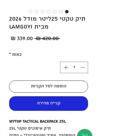
תיק טקטי 25ליטר מודל 2026
מבית LAMGOYI
מחיר
מחיר
 ‏420.00 ‏₪ 
רגיל
מבצע
כמות
*
הוספה לסל הקניות
קנייה מהירה
MYTOP TACTICAL BACKPACK 25L
תיק אימונים טקטי 25L
קומפקטי, עמיד ופונקציונלי – התיק