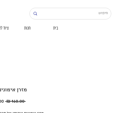
בית
חנות
ציוד לא
מזרן אימונים
מחי
 ‏160.00 ‏₪ 
רגי