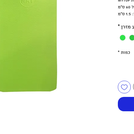
MY
ס"מ
 ומתאים
 מזרן
*
אימונים
קרוספיט,
חוץ ועוד
באמצעות
כמות
*
2 ווים